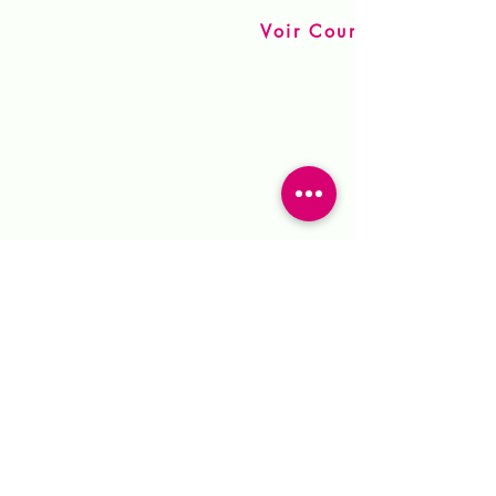
Voir Cours particuliers
Clinique des bras
Enjolivez vos chorégraphies en
fluidifiant vos mouvements de bra