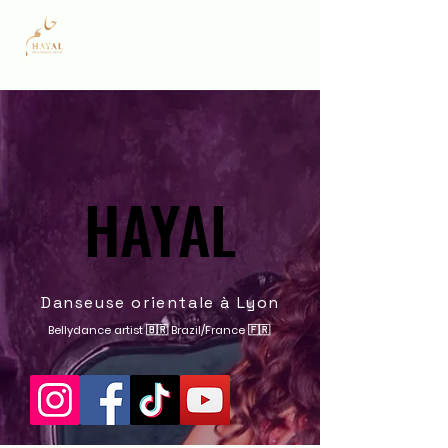
HAYAL
HAYAL
Danseuse orientale à Lyon
Bellydance artist 🇧🇷 Brazil/France 🇫🇷