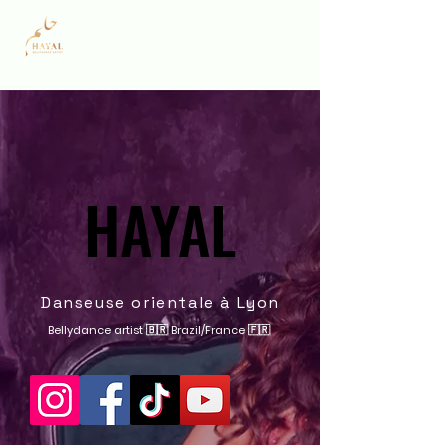
HAYAL
HAYAL
Danseuse orientale à Lyon
Bellydance artist 🇧🇷 Brazil/France 🇫🇷