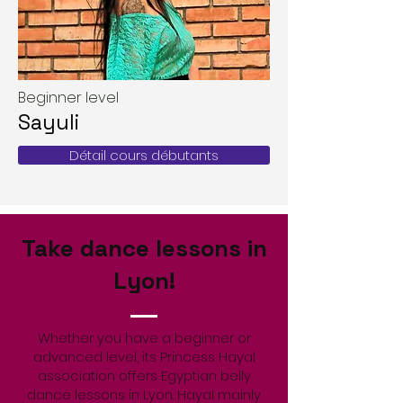
Beginner level
Sayuli
Détail cours débutants
Take dance lessons in
Lyon!
Whether you have a beginner or
advanced level, its Princess Hayal
association offers Egyptian belly
dance lessons in Lyon. Hayal mainly