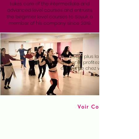
takes care of the intermediate and
advanced level courses and entrusts
the beginner level courses to Sayuli, a
member of his company since 2019.
Cours Online
Ne laissez plus la distance vous
arrêter et profitez de l'enseignem
d'Hayal de chez vous !
Voir Cours en ligne