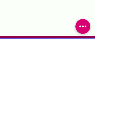
Clinique des bras
Enjolivez vos chorégraphies en
fluidifiant vos mouvements de bra
Voir Clinique des Bras