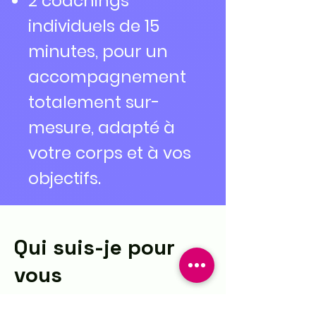
2 coachings
individuels de 15
minutes, pour un
accompagnement
totalement sur-
mesure, adapté à
votre corps et à vos
objectifs.
Qui suis-je pour
vous
accompagner?