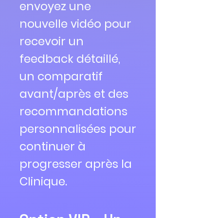
envoyez une
nouvelle vidéo pour
recevoir un
feedback détaillé,
un comparatif
avant/après et des
recommandations
personnalisées pour
continuer à
progresser après la
Clinique.